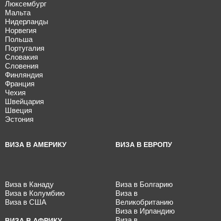
Люксембург
Мальта
Нидерланды
Норвегия
Польша
Португалия
Словакия
Словения
Финляндия
Франция
Чехия
Швейцария
Швеция
Эстония
ВИЗА В АМЕРИКУ
ВИЗА В ЕВРОПУ
Виза в Канаду
Виза в Болгарию
Виза в Колумбию
Виза в
Виза в США
Великобританию
Виза в Ирландию
Виза в
ВИЗА В АФРИКУ