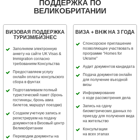
ПОДДЕРЖКА ПО
ВЕЛИКОБРИТАНИИ
ВИЗОВАЯ ПОДДЕРЖКА
ВИЗА + ВНЖ НА 3 ГОДА
ТУРИЗМ/БИЗНЕС
Спонсорское приглашение
позволяющее участвовать в
Заполняем электронную
программе “Homes for
анкету на сайте UK Visas &
Ukraine”
Immigration согласно
требованиям Консульства
Аудит документов кандидата
Предоставляем услугу
Подача документов онлайн
онлайн оплаты консульского
для получение въездной
сбора в фунтах
визы
Подготавливаем полный
Информирование
туристический пакет (бронь
о ходе рассмотрения дела
гостиницы, бронь авиа
билетов, маршрут поездки)
Запись на сдачу
биометрических данных по
Создаем учетную запись и
приезду для получения вида
регистрируем на подачу
на жительство
документов в Визовый центр
Великобритании
Консультации
на всех этапах
Переводим документы на