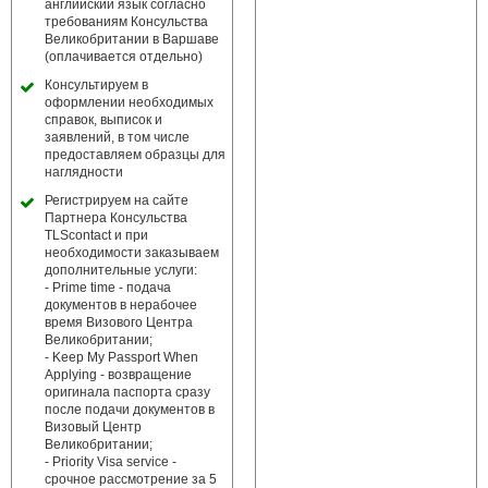
английский язык согласно
требованиям Консульства
Великобритании в Варшаве
(оплачивается отдельно)
Консультируем в
оформлении необходимых
справок, выписок и
заявлений, в том числе
предоставляем образцы для
наглядности
Регистрируем на сайте
Партнера Консульства
TLScontact и при
необходимости заказываем
дополнительные услуги:
- Prime time - подача
документов в нерабочее
время Визового Центра
Великобритании;
- Keep My Passport When
Applying - возвращение
оригинала паспорта сразу
после подачи документов в
Визовый Центр
Великобритании;
- Priority Visa service -
срочное рассмотрение за 5