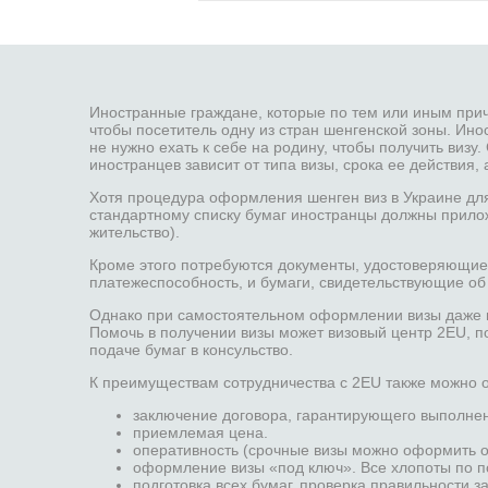
Иностранные граждане, которые по тем или иным при
чтобы посетитель одну из стран шенгенской зоны. Ино
не нужно ехать к себе на родину, чтобы получить виз
иностранцев зависит от типа визы, срока ее действия,
Хотя процедура оформления шенген виз в Украине дл
стандартному списку бумаг иностранцы должны прило
жительство).
Кроме этого потребуются документы, удостоверяющие л
платежеспособность, и бумаги, свидетельствующие об
Однако при самостоятельном оформлении визы даже н
Помочь в получении визы может визовый центр 2EU, 
подаче бумаг в консульство.
К преимуществам сотрудничества с 2EU также можно о
заключение договора, гарантирующего выполнени
приемлемая цена.
оперативность (срочные визы можно оформить от
оформление визы «под ключ». Все хлопоты по п
подготовка всех бумаг, проверка правильности 