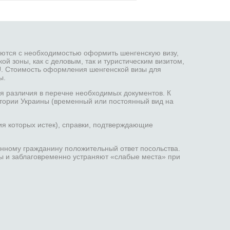
аются с необходимостью оформить шенгенскую визу,
й зоны, как с деловым, так и туристическим визитом,
2EU. Стоимость оформления шенгенской визы для
ы.
я различия в перечне необходимых документов. К
тории Украины (временный или постоянный вид на
ия которых истек), справки, подтверждающие
нному гражданину положительный ответ посольства.
ы и заблаговременно устраняют «слабые места» при