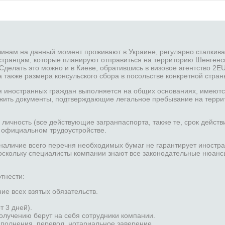
чинам на данный момент проживают в Украине, регулярно сталкив
странцам, которые планируют отправиться на территорию Шенгенско
у. Сделать это можно и в Киеве, обратившись в визовое агентство 
 а также размера консульского сбора в посольстве конкретной стран
я иностранных граждан выполняется на общих основаниях, имеютс
жить документы, подтверждающие легальное пребывание на терри
ичность (все действующие загранпаспорта, также те, срок действ
 официальном трудоустройстве.
аличие всего перечня необходимых бумаг не гарантирует иностра
поскольку специалисты компании знают все законодательные нюанс
тнести:
е всех взятых обязательств.
 3 дней).
олучению берут на себя сотрудники компании.
заполнения, перевод, нотариальное заверение.