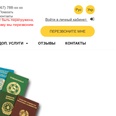
067) 788-xx-xx
Рус
Укр
Показать
контакты
Войти в личный кабинет
 быть перегружена,
явку мы перезвоним
ПЕРЕЗВОНИТЕ МНЕ
ДОП. УСЛУГИ
ОТЗЫВЫ
КОНТАКТЫ